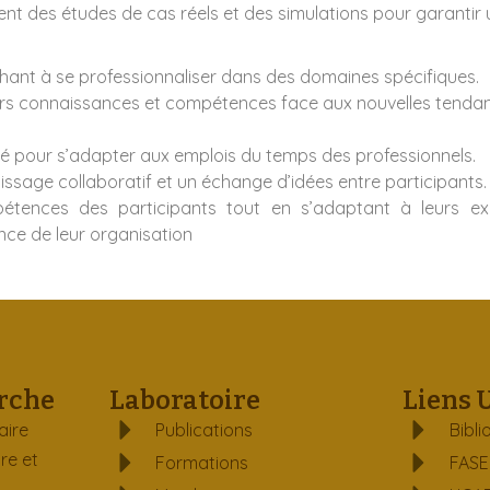
uent des études de cas réels et des simulations pour garantir
hant à se professionnaliser dans des domaines spécifiques.
eurs connaissances et compétences face aux nouvelles tend
ité pour s’adapter aux emplois du temps des professionnels.
ssage collaboratif et un échange d’idées entre participants.
étences des participants tout en s’adaptant à leurs exig
ce de leur organisation
rche
Laboratoire
Liens 
aire
Publications
Bibli
re et
Formations
FAS