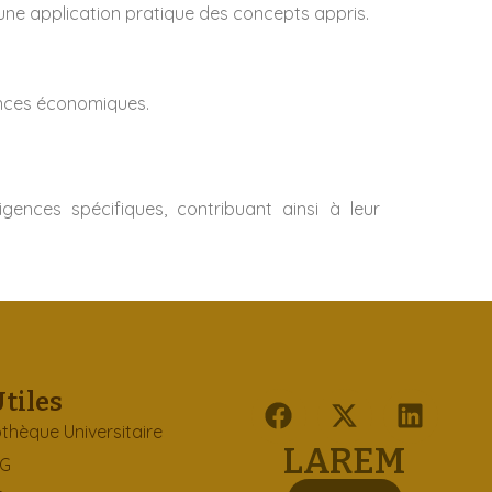
 une application pratique des concepts appris.
ances économiques.
ences spécifiques, contribuant ainsi à leur
Utiles
othèque Universitaire
LAREM
EG