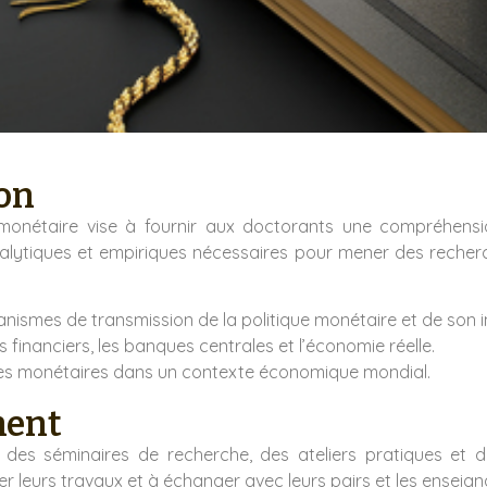
ion
onétaire vise à fournir aux doctorants une compréhensi
analytiques et empiriques nécessaires pour mener des recher
smes de transmission de la politique monétaire et de son i
s financiers, les banques centrales et l’économie réelle.
ques monétaires dans un contexte économique mondial.
ment
des séminaires de recherche, des ateliers pratiques et d
r leurs travaux et à échanger avec leurs pairs et les enseig