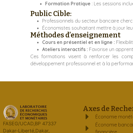
Formation Pratique
: Les sessions incl
Public Cible:
Professionnels du secteur bancaire cherc
Économistes souhaitant mettre à jour l
Méthodes d’enseignement
Cours en présentiel et en ligne :
Flexibil
Ateliers interactifs :
Favorise un apprenti
Ces formations visent à renforcer les comp
développement professionnel et à la performan
Axes de Reche
Économie monét
FASEG/UCAD,BP 47337
Économie bancai
Dakar-Liberté,Dakar,
financière