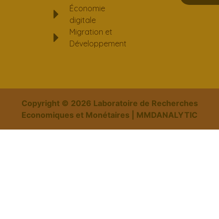
Économie
digitale
Migration et
Développement
Copyright ©
2026
Laboratoire de Recherches
Economiques et Monétaires | MMDANALYTIC