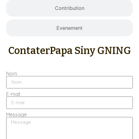
Contribution
Evenement
Contater
Papa Siny GNING
Nom
E-mail
Message