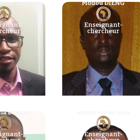
 Ndoa GUEYE
Modou DIENG
ignant-
Enseignant-
rcheur
chercheur
ma DIALLO
Amon Aniké DEH
ignant-
Enseignant-