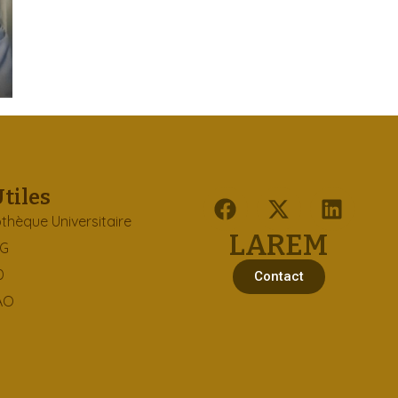
Utiles
othèque Universitaire
LAREM
EG
D
Contact
AO