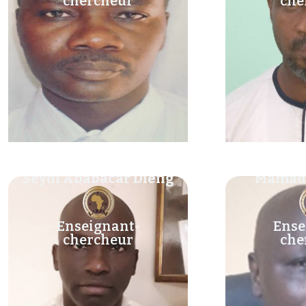
chercheur
che
Seydi Ababacar Dieng
Mamad
Enseignant-
Ense
chercheur
che