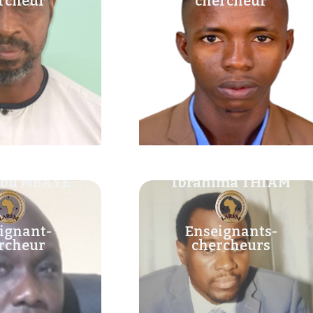
rcheur
chercheur
ou MBAYE
Ibrahima THIAM
ignant-
Enseignants-
rcheur
chercheurs