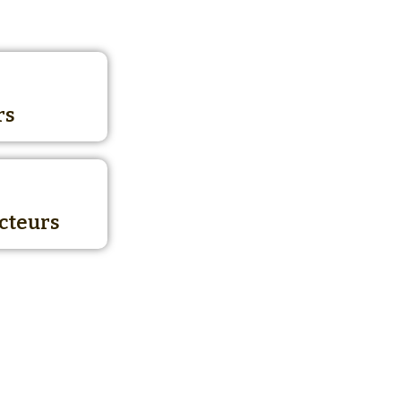
rs
cteurs