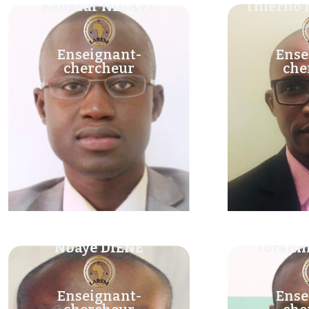
Babacar NDIAYE
Thierno
Enseignant-
Ense
chercheur
che
Nbaye DIENE
Ibrahi
Enseignant-
Ense