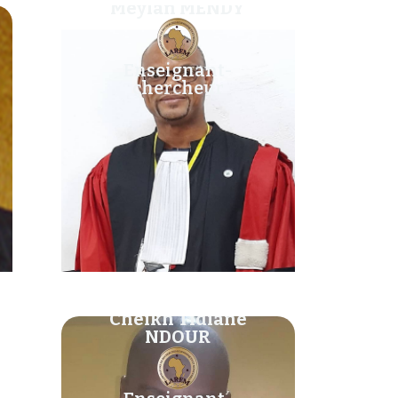
Meylan MENDY
Enseignant-
chercheur
Cheikh Tidiane
NDOUR