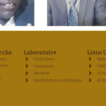
rche
Laboratoire
Liens 
aire
Publications
Bibli
re et
Formations
FAS
Membres
UCA
e
Manifestations scientifiques
BCE