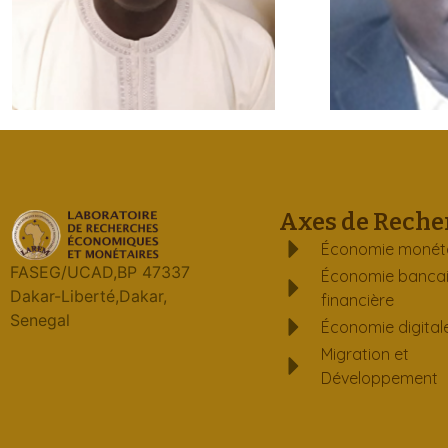
Axes de Reche
Économie monét
FASEG/UCAD,BP 47337
Économie bancai
Dakar-Liberté,Dakar,
financière
Senegal
Économie digital
Migration et
Développement