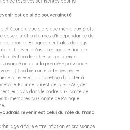
ution de réserves suffisantes pour la
Scott Bessent
(Secrétaire au
revenir est celui de souveraineté
Trésor américain)
tique et économique alors que même aux Etats-
n se pose plutôt en termes d’indépendance de
omme pour les Banques centrales de pays
tal est devenu d’assurer une gestion des
e la création de richesses pour excès
oins avancé ou pour la première puissance
oies : (i) ou bien on édicte des règles
aisse à celles-ci la discrétion d’ajuster à
onétaire.
Pour ce qui est de la BCEAO, des
nent leur avis dans le cadre du Comité de
 les 15 membres du Comité de Politique
ce.
 voudrais revenir est celui du rôle du franc
 arbitrage à faire entre inflation et croissance