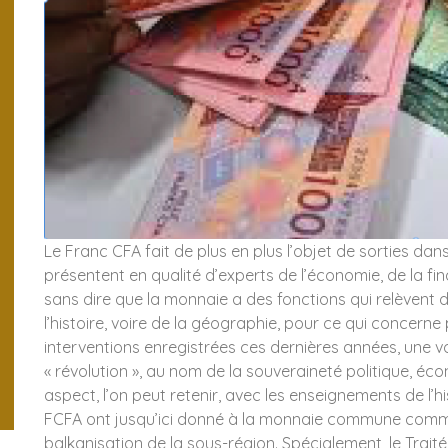
Le Franc CFA fait de plus en plus l’objet de sorties da
présentent en qualité d’experts de l’économie, de la fina
sans dire que la monnaie a des fonctions qui relèvent 
l’histoire, voire de la géographie, pour ce qui concerne
interventions enregistrées ces dernières années, une v
« révolution », au nom de la souveraineté politique, é
aspect, l’on peut retenir, avec les enseignements de l’hi
FCFA ont jusqu’ici donné à la monnaie commune comm
balkanisation de la sous-région. Spécialement, le Trait