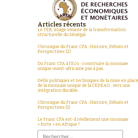
Articles récents
Le TER, image vivante de la transformation
structurelle du Sénégal.
Chronique du Franc CFA : Histoire, Débats et
Perspectives (2)
Du Franc CFA à l’Eco : construire la monnaie
Une nation qui ne
unique ouest-africaine pas à pas.
peut pas fabriquer,
Défis politiques et techniques de la mise en plac
extraire,
de la monnaie unique de la CEDEAO : vers une
transporter ou
intégration durable.
raffiner ce dont
Chronique du Franc CFA : Histoire, Débats et
elle a besoin cède
Perspectives (1)
progressivement
sa force et sa
Le Franc CFA est-il réellement une monnaie
souveraineté à
« forte » en Afrique ?
,
d'autres.
e et