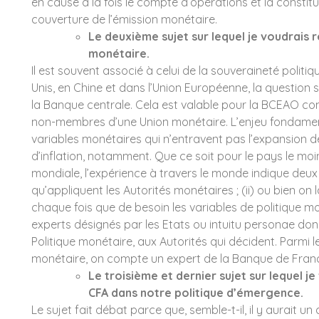
en cause à la fois le compte d’opérations et la constit
la sécurité d'un
couverture de l’émission monétaire.
pays semblent
Le deuxième sujet sur lequel je voudrais 
être
monétaire.
matériellement
Il est souvent associé à celui de la souveraineté poli
liées à la
prospérité des
Unis, en Chine et dans l’Union Européenne, la questio
manufactures.
la Banque centrale. Cela est valable pour la BCEAO c
Chaque nation
non-membres d’une Union monétaire. L’enjeu fondamen
devrait s'efforcer
variables monétaires qui n’entravent pas l’expansion d
de posséder en
d’inflation, notamment. Que ce soit pour le pays le m
elle-même tout ce
mondiale, l’expérience à travers le monde indique deux v
qui est essentiel à
qu’appliquent les Autorités monétaires ; (ii) ou bien on l
son
chaque fois que de besoin les variables de politique m
approvisionnement
experts désignés par les Etats ou intuitu personae don
national.
Politique monétaire, aux Autorités qui décident. Parmi
monétaire, on compte un expert de la Banque de Fran
Alexander
Le troisième et dernier sujet sur lequel je
Hamilton
CFA dans notre politique d’émergence.
Le sujet fait débat parce que, semble-t-il, il y aurait un