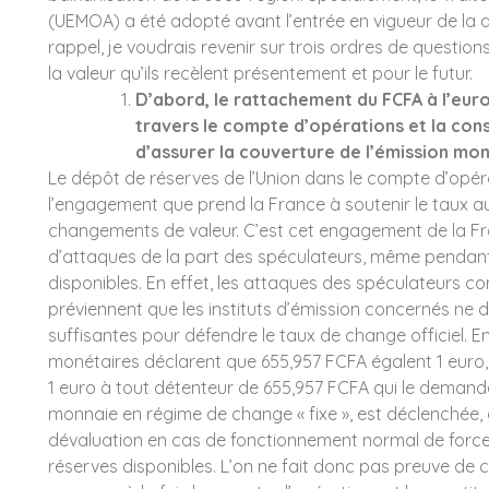
(UEMOA) a été adopté avant l’entrée en vigueur de la d
rappel, je voudrais revenir sur trois ordres de question
la valeur qu’ils recèlent présentement et pour le futur.
D’abord, le rattachement du FCFA à l’euro
travers le compte d’opérations et la cons
d’assurer la couverture de l’émission mon
Le dépôt de réserves de l’Union dans le compte d’opéra
l’engagement que prend la France à soutenir le taux 
changements de valeur. C’est cet engagement de la Fra
d’attaques de la part des spéculateurs, même pendant
disponibles.
En effet, les attaques des spéculateurs c
e
préviennent que les instituts d’émission concernés ne 
suffisantes pour défendre le taux de change officiel. E
monétaires déclarent que 655,957 FCFA égalent 1 euro
1 euro à tout détenteur de 655,957 FCFA qui le demand
monnaie en régime de change « fixe », est déclenchée,
dévaluation en cas de fonctionnement normal de force
La richesse,
réserves disponibles. L’on ne fait donc pas preuve de 
l'indépendance et