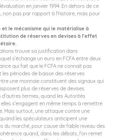
évaluation en janvier 1994.
En dehors de ce
s, non pas par rapport à l’histoire, mais pour
 et le mécanisme qui le matérialise à
titution de réserves en devises à l’effet
étaire.
tions trouve sa justification dans
auquel s’échange un euro en FCFA entre deux
nce qui fait que le FCFA ne connait pas
Une nation qui ne
 les périodes de baisse des réserves
peut pas fabriquer,
ontre une monnaie constituent des signaux qui
extraire,
disposent plus de réserves de devises
transporter ou
n d’autres termes, quand les Autorités
raffiner ce dont
, elles s’engagent en même temps à remettre
elle a besoin cède
e. Mais surtout, une attaque contre une
progressivement
 quand les spéculateurs anticipent une
sa force et sa
s du marché, pour cause de faible niveau des
souveraineté à
cohérence quand, dans les débats, l’on remet
d'autres.