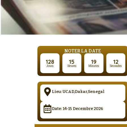
NOTER LA DATE
128
15
19
11
Jours
Heures
Minutes
Secondes
Lieu: UCAD,Dakar,Senegal
Date: 14-15 Decembre 2026