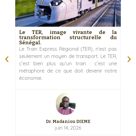
Le TER, image vivante de la
transformation structurelle du
C
Sénégal.
Dé
Le Train Express Régional (TER), n’est pas
Le
seulement un moyen de transport. Le TER,
s
c’est bien plus qu’un train : c’est une
pe
métaphore de ce que doit devenir notre
d’
économie.
so
Dr. Madaniou DIEME
juin 14, 2026