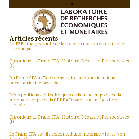
Une nation qui ne peut pas
fabriquer, extraire, transporter ou
raffiner ce dont elle a besoin cède
Articles récents
progressivement sa force et sa
Le TER, image vivante de la transformation structurelle
souveraineté à d'autres.
du Sénégal.
Scott Bessent (Secrétaire au
Trésor américain)
Chronique du Franc CFA : Histoire, Débats et Perspectives
(2)
Du Franc CFA à l’Eco : construire la monnaie unique
ouest-africaine pas à pas.
Défis politiques et techniques de la mise en place de la
monnaie unique de la CEDEAO : vers une intégration
durable.
Chronique du Franc CFA : Histoire, Débats et Perspectives
(1)
Le Franc CFA est-il réellement une monnaie « forte » en