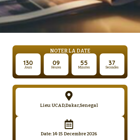
NOTER LA DATE
130
09
55
36
Jours
Heures
Minutes
Secondes
Lieu: UCAD,Dakar,Senegal
Date: 14-15 Decembre 2026