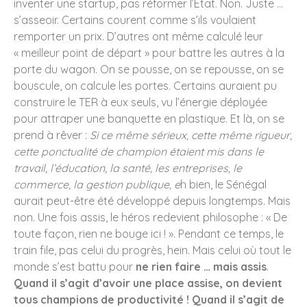
inventer une startup, pas réformer l’Etat. Non. Juste …
s’asseoir. Certains courent comme s’ils voulaient
remporter un prix. D’autres ont même calculé leur
« meilleur point de départ » pour battre les autres à la
porte du wagon. On se pousse, on se repousse, on se
bouscule, on calcule les portes. Certains auraient pu
construire le TER à eux seuls, vu l’énergie déployée
pour attraper une banquette en plastique. Et là, on se
prend à rêver :
Si ce même sérieux, cette même rigueur,
cette ponctualité de champion étaient mis dans le
travail, l’éducation,
la santé, les entreprises, le
commerce, la gestion publique, e
h bien, le Sénégal
aurait peut-être été développé depuis longtemps. Mais
non. Une fois assis, le héros redevient philosophe : « De
toute façon, rien ne bouge ici ! ». Pendant ce temps, le
train file, pas celui du progrès, hein. Mais celui où tout le
monde s’est battu pour
ne rien faire … mais assis
.
Quand il s’agit d’avoir une place assise, on devient
tous champions de productivité !
Quand il s’agit de