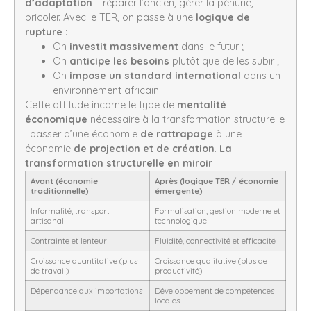
d’adaptation
– réparer l’ancien, gérer la pénurie,
bricoler. Avec le TER, on passe à une
logique de
rupture
:
On
investit massivement
dans le futur ;
On
anticipe les besoins
plutôt que de les subir ;
On
impose un standard international
dans un
environnement africain.
Cette attitude incarne le type de
mentalité
économique
nécessaire à la transformation structurelle
: passer d’une économie
de rattrapage
à une
économie
de projection et de création
.
La
transformation structurelle en miroir
Avant (économie
Après (logique TER / économie
traditionnelle)
émergente)
Informalité, transport
Formalisation, gestion moderne et
artisanal
technologique
Contrainte et lenteur
Fluidité, connectivité et efficacité
Croissance quantitative (plus
Croissance qualitative (plus de
de travail)
productivité)
Dépendance aux importations
Développement de compétences
locales