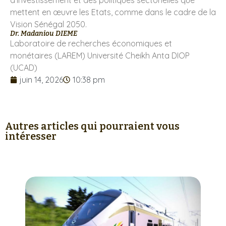
d’investissement et des politiques sectorielles que
mettent en œuvre les Etats, comme dans le cadre de la
Vision Sénégal 2050.
Dr. Madaniou DIEME
Laboratoire de recherches économiques et
monétaires (LAREM) Université Cheikh Anta DIOP
(UCAD)
juin 14, 2026
10:38 pm
Autres articles qui pourraient vous
intéresser