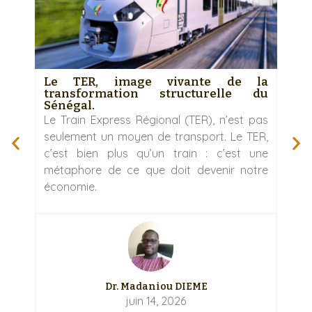
Le TER, image vivante de la
transformation structurelle du
C
Sénégal.
Dé
Le Train Express Régional (TER), n’est pas
Le
seulement un moyen de transport. Le TER,
s
c’est bien plus qu’un train : c’est une
pe
métaphore de ce que doit devenir notre
d’
économie.
so
Dr. Madaniou DIEME
juin 14, 2026